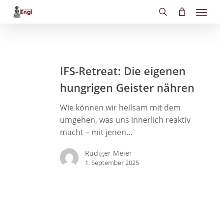
Skip
Menu
to
search
main
content
IFS-
Retreat:
IFS-Retreat: Die eigenen
Die
hungrigen Geister nähren
eigenen
hungrigen
Wie können wir heilsam mit dem
Geister
umgehen, was uns innerlich reaktiv
nähren
macht – mit jenen…
Rüdiger Meier
1. September 2025
Kontemplatives