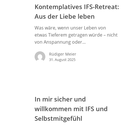
IFS-
Kontemplatives IFS-Retreat:
Retreat:
Aus der Liebe leben
Aus
der
Was wäre, wenn unser Leben von
Liebe
etwas Tieferem getragen würde – nicht
leben
von Anspannung oder…
Rüdiger Meier
31. August 2025
In
mir
In mir sicher und
sicher
willkommen mit IFS und
und
willkommen
Selbstmitgefühl
mit