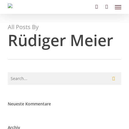
Skip
Menu
to
search
main
content
All Posts By
Rüdiger Meier
Neueste Kommentare
Archiv