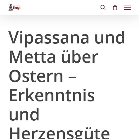
Skip
Menu
to
search
main
content
Vipassana und
Metta über
Ostern –
Erkenntnis
und
Herzensgüte