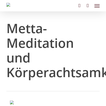
Skip
Menu
to
search
main
content
Metta-
Meditation
und
Körperachtsamk