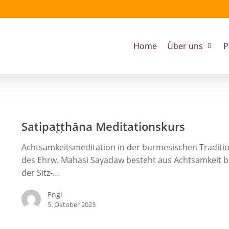
Home
Über uns
P
Satipaṭṭhāna
Meditationskurs
Satipaṭṭhāna Meditationskurs
Achtsamkeitsmeditation in der burmesischen Traditi
des Ehrw. Mahasi Sayadaw besteht aus Achtsamkeit b
der Sitz-…
Engl
5. Oktober 2023