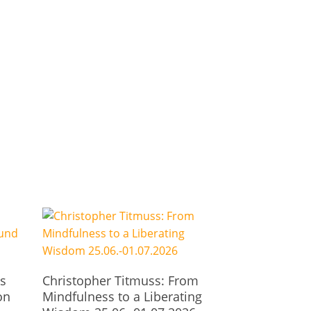
In Den Warenkorb
s
Christopher Titmuss: From
on
Mindfulness to a Liberating