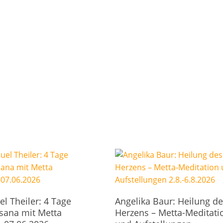
In Den Warenkorb
In Den Warenkorb
l Theiler: 4 Tage
Angelika Baur: Heilung de
sana mit Metta
Herzens – Metta-Meditati