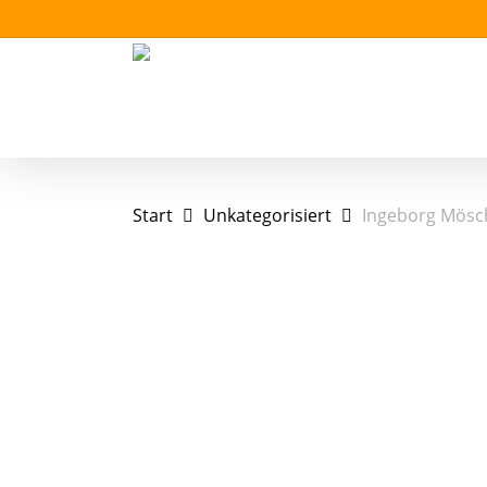
Skip
to
main
content
Start
Unkategorisiert
Ingeborg Mösch